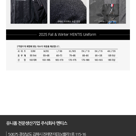
유니폼 전문생산기업 주식회사 멘티스
50875 경상남도 김해시 진례면 테크노밸리1로 115-16